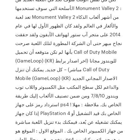
الأسلحة التي سوف تستخدمها Monument Valley 2 :
تعد لعبة Monument Valley 2 من أشهر ألعاب الذكاء
والألغاز في العالم ولقد كان الظهور الأول لها في عام
2014 على متجر آب ستور لهواتف الآيفون ولقد حققت
نجاح مبهر حتى أن الشركة المطورة لتلك اللعبة صرحت
بأنها لم تكن متوقعه أن تحميل Call of Duty Mobile
(GameLoop) (KR) للويندوز مجانا (اخر اصدار برابط
مباشر) – كل جديد, يمكنك أن تنزل Call of Duty
Mobile (GameLoop) (KR) الاصدار المجاني الجديد
والداعم لكل سطح المكتب مثل الكمبيوتر واللاب توب
ويندوز 7/8/10 ومن ضمن تصنيف الألعاب إليك طريقة
استرداد رمز على جهاز ps4 الخاص بك. ملاحظة : مهلا !
إذا كان جهاز PlayStation 4 الخاص بك قيد التشغيل أو
يمكنك تشغيله عن بُعد، فيمكنك بدء تنزيل اللعبة مباشرة
من جهاز الكمبيوتر الخاص بك . الموقع الاول : الموقع هو
متخصص في مجال العاب ps4 و هو جد رائع يمكنك من