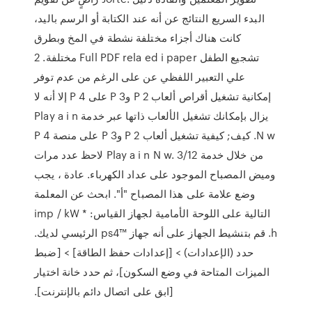
البدء السريع النتائج عن أنه عند الكتابة أو الرسم باليد،
كانت هناك أجزاء مختلفة نشطة في المخ وبطرق
مختلفة. 2 Full PDF rela ed i paper ‫‪ ‬تشجيع الطفل
علي التعبير اللفظي عن على الرغم من عدم توفر
إمكانية تشغيل أقراص ألعاب P 2 وP 3 على P 4 إلا أنه لا
يزال بإمكانك تشغيل الألعاب ذاتها عبر خدمة Play a i n
N w. كيف; كيفية تشغيل ألعاب P 2 وP 3 على منصة P 4
من خلال خدمة Play a i n N w. 3/12 لاحظ عدد مرات
وميض المصباح الموجود على عداد الكهرباء. عادة ، يجب
وضع علامة على هذا المصباح "أ". ابحث عن المعلمة
التالية على اللوحة الأمامية لجهاز القياس: imp / kW *
h. قم بتنشيط الجهاز على أنه جهاز ps4™‎ الرئيسي لديك.
حدد (الإعدادات) > [إعدادات حفظ الطاقة] > [ضبط
الميزات المتاحة في وضع السكون]، ثم حدد خانة اختيار
[ابق على اتصال دائم بالإنترنت].