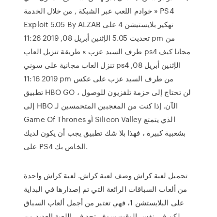
خوادم اللعب عبر الشبكة , من خلال الخدمة » PS4
Exploit 5.05 By ALZAB تهكير بلايستيشن 4 على
تحديث 5.05 الإثنين أبريل 08, 2019 11:26 pm من
طرف السيد عزب » طريقة تنزيل العاب ps4 مجانا كيف
تنزل العاب مجانية على سوني ps4 الإثنين أبريل 08,
2019 11:16 pm من طرف السيد عزب على عكس
تطبيق HBO GO ، لن تحتاج إلى حزمة تلفزيون للوصول
إلى HBO الآن. إذا كنت من المعجبين المتحمسين لـ
Game Of Thrones أو Silicon Valley الذي يتمتع
بشعبية كبيرة ، فهذا بلا شك تطبيق يجب أن يكون لديك
على PS4 الخاص بك.
تحميل لعبة كراش وصف لعبة كراش. لعبة كراش واحدة
من ألعاب السباقات الرائعة التي تم إصدارها في البداية
على البلايستشن 1، فهي تعتبر من أجمل ألعاب السباق
لكن في نفس الوقت سوف تجد في اللعبة العديد من