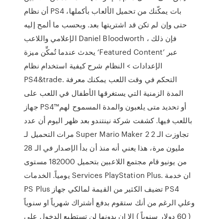
أن نظام PS4 بات يمكّنك من تحميل الألعاب بأكملها،
حتى وإن لم تكن قد اشتريتها بعد. وبحسب ما ألمح إليه
الإعلامي واللاعب Daniel Bloodworth ، فإن ذلك
يحدث عندما تُمكِّن ميزة ‘Featured Content’ عبر
الإعدادات > النظام شرح كيفية استخدام نظام
PS4&trade. التحكم في وقت اللعب يمكنك معرفة
المدة الزمنية التي يستغرقها الأطفال في اللعب على
جهاز PS4™‎‏ أو تحديد متى يلعبون والمدة المسموح لهم
باللعب فيها. كشفت شركة نينتندو بعد ظهر اليوم أن عدد
مرات التحميل لـ Super Mario Maker 2 تجاوزت الـ 2
مليون مرة، هذا يعني أنه منذ أن بدأ الإصدار في الـ 28
من يونيو قام مجتمع اللاعبين بتحميل 182000 مستوى
يومياً. الخدمات Services PlayStation Plus. ان خدمة
PS Plus تضيف الكثير من القيمة لمالكي جهاز PS4
وعلي الرغم من أنك ستقوم بدفع أشتراك شهرياً او سنوياً
( 60 دولار سنوياً ) الا ان بدونها لن تستطيع الدخول علي