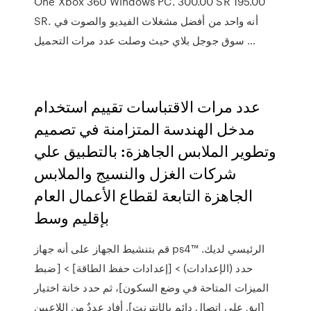
One Xbox 360 Windows PC. 300.00 SR 195.00
SR. أنه واحد من أفضل مشغلات الفيديو والصوت في
سوق جوجل بلاي حيث وصلت عدد مرات التحميل …
عدد مرات الاقتباسات تقييم استخدام
مدخل الهندسة المتزامنة في تصميم
وتطوير الملابس الجاهزة: بالتطبيق علي
شركات الغزل والنسيج والملابس
الجاهزة التابعة لقطاع الأعمال العام
بإقليم وسط
قم بتنشيط الجهاز على أنه جهاز ps4™‎ الرئيسي لديك.
حدد (الإعدادات) > [إعدادات حفظ الطاقة] > [ضبط
الميزات المتاحة في وضع السكون]، ثم حدد خانة اختيار
[ابق على اتصال دائم بالإنترنت]. أفاد عددٌ من اللاعبين