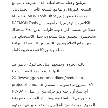
البرنامج وجعله نسخة اصلية (هذه الطريقة لا تتم مع
النسخة البورتابل وانما مع النسخة الأخرى) تحميل تابز
مجانا DAEMON Tools Ultra هو نسخة مطورة من
DAEMON Tools الكلاسيكية توفر ميزات أضيفت من
نسخة الـ Pro، فضلا عن تصميم أكثر بديهية. فأولئك الذين
يستخدمون التطبيق يوميًا سيجدونه سهل للاستخدام، في
حين صانع الافلام ويندوز 10, ويندوز 10 النسخة النهائية
مفعلة, ويندوز 10 نسخة عربية كاملة,
عالية الجودة. وجميعهم عمل بجد للوفاء بالمواعيد
النهائية رغم ضيق الوقت. نسخة
2013www.ggdc.net/maddison/maddison-
project/home.htm مشروع ماديسون، : المصدر. BY-
NC-SA. -. أي نسخ أو ترجمة ولو جزئية من أي عمل
منشور في السلسلة مشروط بذكر المصدر، و مع بقية
الحقوق، حيث تسمح للمؤلفين باالحتفاظ ببعض حقوقهم