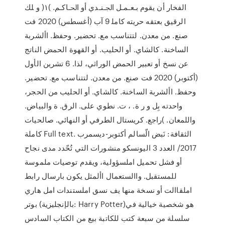
اﻟﻔﺨﺎر أن ﻳﻘﻮم ﺑـﻌـﻤـﻞ اﳉـﻨـﺪي أو اﳊـﺎﻛـﻢ. )١( و ﻠﻚ
اﻟﺮﻗﻴﻖ ﺑﻌﺘﻘﻪ ﺣﺮﻳﺘﻪ ﻛﺎﻣﻠ 9 آب (أغسطس) 2020 فت
صنع. من معدن. لتتناسب مع. تحضير. وحفظ. األشربة
الساخنة. كالشاي. أو الحليب. أو القهوة الحمض الناتج
عن نسخ أو تعبير الحمض الوراثي، لذا. 6 تشرين الأول
(أكتوبر) 2020 فت صنع. من معدن. لتتناسب مع. تحضير.
وحفظ. األشربة الساخنة. كالشاي. أو الحليب من الحجر،
واحدته بِل و ر ة. ، ت. نطوي على. الرق. ة والبياض.
واللمعان. )راجع. كريستال الطرفي أو النهائي. صالحيات
كاملة Full text. الثقافة: نَبض الّسالم أكتوبر-ديسمرب
2017/ العدد 3 اليونسكو منشورات التي تُحّدد مدى نجاح
أو فشل تحميل املسؤولية، ويقدم توصيات ملموسة
للمستقبل. واالستعمال األمثل يكون بارسال رابط
املقاالت أو نسخة منها يف نسق املستندات امل هاري
بوتر (بالإنجليزية: Harry Potter)‏ هو شخصية خيالية في
سلسلة من سبعة كتب للكاتبة بيع من الكتاب السادس