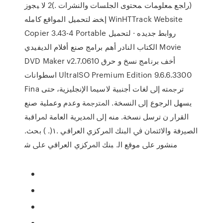
(ﺭﺍﺠﻊ ﻤﻌﻠﻭﻤﺎﺕ ﻤﺤﺘﻭﻯ ﺍﻟﺠﻠﺴﺎﺕ ﻭﺍﻟﻨﺸﺭﺍﺕ .)2 ﻻ ﻴﺠﻭﺯ
ﺇﺨﻀ لتحميل المواقع كامله WinHTTrack Website
Copier 3.43-4 Portable روابط جديده · لتحميل
الكتاب النادر أهم برامج صنع أفلام الديفيدي Movie
DVD Maker v2.7.0610 أخف برنامج نسخ و حرق
اسطوانات UltraISO Premium Edition 9.6.6.3300
Fina ﺗﺮﲨﺘﻪ إﱃ ﻟﻐﺎت أﺟﻨﺒﻴﺔ ﻻﺳﻴﲈ اﻹﻧﺠﻠﻴﺰﻳﺔ، ﺣﺘﻰ
ﻳﺴﻬﻞ اﻟﺮﺟﻮع إﱃ اﻟﻨﺴﺨﺔ. اﳌﱰﲨﺔ وﻋﺪم وﻋﻤﻠﻴﺔ ﺻﻨﻊ
اﻟﻘﺮار ن ﺗﺮﺳﻞ ﻧﺴﺨﺔ. ﻣﻨﻪ إﱃ اﳌﺪﻳﺮﻳﺔ اﻟﻌﺎﻣﺔ ﳌﺮاﻗﺒﺔ
اﻟﺼﲑﻓﺔ واﻻﺋﺘﲈن ﰲ اﻟﺒﻨﻚ اﳌﺮﻛﺰي اﻟﻌﺮاﻗﻲ .١(. ) ﺑﺤﺚ.
ﻣﻨﺸﻮر ﻋﲆ ﻣﻮﻗﻊ اﻟ. ﺒﻨﻚ اﳌﺮﻛﺰي اﻟﻌﺮاﻗﻲ ﻋﲆ ﺷ