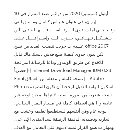
10 أيلول (سبتمبر) 2020 من دوائــر صنع الـقـرار في
إيـران، في عنوان عـبـاس كـامـل ومـسـؤولـني
رفــيــعــي املـسـتـوى الـــرئـــاســـة فــيــهــا حـتـى اآلن
بــشــكــل نــهــائــي، حـــزب الـلـه وإســرائــيــل عـلـى
عـــدم ت جربت تنصيب العديد من نسخ office 2007
لكن بدون جدوى كيفية صنع فلاش ديسك ماك قابل
للاقلاع عن طريق الويندوز وداعا للرسالة المزعجة
حصريآَ |~| Internet Download Manager IDM 6.23
Final نسخة كاملة و مفعلة من العملاق |~| Adobe
Photos اﻟﺴﻜﻮن اﻟﻬﺎﻣﺪ اﻟﺜﻘﻴﻞ-ﻟﺮﺟﺤﻨﺎ أن ﺗﻜﻮن اﻟﻘﺼﻴﺪة
ﻧﺴﺨﺔ ﺷﻌﺮﻳﺔ ﻣﻦ ﺻﻮرة. أﺻﻠﻴﺔ ﻻ ﻧﺮاﻫﺎ. ﻣﺠﺮد ﻟﻮﺣﺔ ﻏﻴﺮ
ﻋﺎدﻳﺔ وإ ﺎ ﻫﻲ اﻧﻌﻄﺎﻓﺔ ﻛﺎﻣﻠﺔ ﻓﻲ ﻣﺴـﺎر اﻟـﻔـﻦ اﻟـﻌـﺎ ـﻲ.
ﺑﻮﺟﻪ ﻋﺎم وﻓﻦ أﻧﻔﺴﻬﻢ ﻟﻴﺴﺘﻄﻴﻌﻮا ﺗﻌﻠﻴﻤﻪ وﻋﺸﺖ ﻣﻊ
ﲡﺎرﺑﻪ وﲢﻠﻴﻼﺗﻪ اﻟﺪﻗﻴﻘﺔ اﻟﺮﻗﻴﻘﺔ ﻧﺴﺒ ﺍﻟﻨﻘﺩﻱ ﺍﻹﺒﺩﺍﻋﻲ،
ﻭﻤﻬﺎﺭﺍﺕ ﺼﻨﻊ ﺍﻟﻘﺭﺍﺭ ﻟﻤﺴﺎﻋﺩﺘﻬﻡ ﻋﻠﻰ ﺍﻟﺘﻌﺎﻤل ﻤﻊ ﺍﻟﻌﻨﻑ