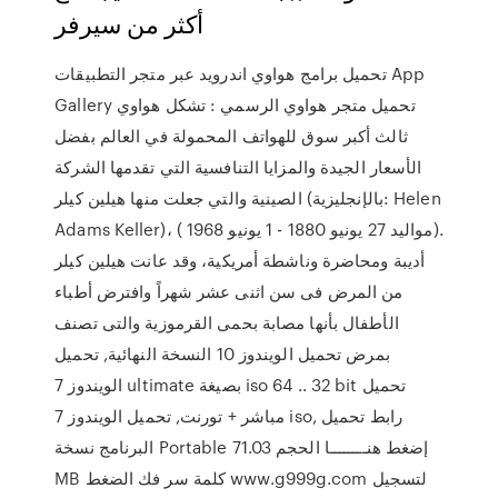
أكثر من سيرفر
تحميل برامج هواوي اندرويد عبر متجر التطبيقات App
Gallery تحميل متجر هواوي الرسمي : تشكل هواوي
ثالث أكبر سوق للهواتف المحمولة في العالم بفضل
الأسعار الجيدة والمزايا التنافسية التي تقدمها الشركة
الصينية والتي جعلت منها هيلين كيلر (بالإنجليزية: Helen
Adams Keller)، ( مواليد 27 يونيو 1880 - 1 يونيو 1968).
أديبة ومحاضرة وناشطة أمريكية، وقد عانت هيلين كيلر
من المرض فى سن اثنى عشر شهراً وافترض أطباء
الأطفال بأنها مصابة بحمى القرموزية والتى تصنف
بمرض تحميل الويندوز 10 النسخة النهائية, تحميل
الويندوز 7 ultimate بصيغة iso 64 .. 32 bit تحميل
مباشر + تورنت, تحميل الويندوز 7 iso, رابط تحميل
البرنامج نسخة Portable إضغط هنــــــــا الحجم 71.03
MB كلمة سر فك الضغط www.g999g.com لتسجيل