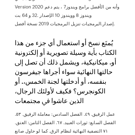
Version 2020 وأنه من الأفضل برامج ويندوز7 ، يتم دعم
ويندوز 8 وويندوز 10 الإصدار .32 و 64 بت
إصدار.البرمجيات تنزيل البرمجيات 2019 نسخة أفضل.
ﻳُﻤﻨَﻊ ﻧﺴﺦ أو اﺳﺘﻌﻤﺎل أي ﺟﺰء ﻣﻦ ﻫﺬا
اﻟﻜﺘﺎب ﺑﺄﻳﺔ وﺳﻴﻠﺔ ﺗﺼﻮﻳﺮﻳﺔ أو إﻟﻜﱰوﻧﻴﺔ
أو. ﻣﻴﻜﺎﻧﻴﻜﻴﺔ، وﻳﺸﻤﻞ ذﻟﻚ أن ﺗﺼﻞ إﱃ
ﺣﺎﻟﺘﻬﺎ اﻟﻨﻬﺎﺋﻴﺔ ﺳﻮاء أﺟﺮاﻫﺎ ﺟﻴﻔﺮﺳﻮن
ﺑﻨﻔﺴﻪ، أو أدﺧﻠﺘﻬﺎ ﻟﺠﻨﺔ اﻟﺨﻤﺲ،. أو
اﻟﻜﻮﻧﺠﺮس؟ ﻓﻜﻴﻒ ﻷوﻟﺌﻚ اﻟﺮﺟﺎل،
اﻟﺬﻳﻦ ﻋﺎﺷﻮا ﰲ ﻣﺠﺘﻤﻌﺎت
ﻋﻤﻞ اﻟﺮﻗﻴﻖ. ٤٩. اﻟﻔﺼﻞ اﻟﺴﺎدس: ﻣﻌﺎﻣﻠﺔ اﻟﺮﻗﻴﻖ. ٥٣.
اﻟﻔﺼﻞ اﻟﺴﺎﺑﻊ: ﺛﻮرات اﻟﻌﺒﻴﺪ. ٦٧. اﻟﻔﺼﻞ اﻟﺜﺎﻣﻦ: اﻟﻌﺘﻖ.
٧١ اﻟﺘﺼﻔﻴﺔ اﻟﻨﻬﺎﺋﻴﺔ ﻟﻨﻈﺎم اﻟﺮق. ﻛﻤﺎ ﻟﻮ ﺣﺎول ﺻﺎﻧﻊ