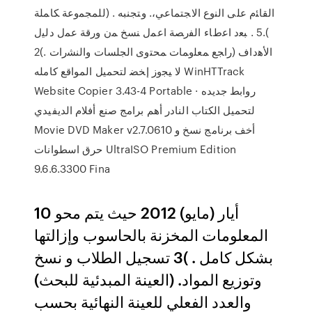
ﺍﻟﻘﺎﺌﻡ ﻋﻠﻰ ﺍﻟﻨﻭﻉ ﺍﻻﺠﺘﻤﺎﻋﻲ،. ﻭﺘﺠﻨﺒﻪ . (ﻟﻠﻤﺠﻤﻭﻋﺔ ﻜﺎﻤﻠﺔ
).5 . ﺒﻌﺩ ﺍﻋﻁﺎﺀ ﺍﻟﻔﺭﺼﺔ ﺍﻋﻤل ﻨﺴﺦ ﻤﻥ ﻭﺭﻗﺔ ﻋﻤل ﺩﻟﻴل
ﺍﻷﻫﺩﺍﻑ (ﺭﺍﺠﻊ ﻤﻌﻠﻭﻤﺎﺕ ﻤﺤﺘﻭﻯ ﺍﻟﺠﻠﺴﺎﺕ ﻭﺍﻟﻨﺸﺭﺍﺕ .)2
ﻻ ﻴﺠﻭﺯ ﺇﺨﻀ لتحميل المواقع كامله WinHTTrack
Website Copier 3.43-4 Portable روابط جديده ·
لتحميل الكتاب النادر أهم برامج صنع أفلام الديفيدي
Movie DVD Maker v2.7.0610 أخف برنامج نسخ و
حرق اسطوانات UltraISO Premium Edition
9.6.6.3300 Fina
10 أيار (مايو) 2012 ﺣﻴﺚ ﻳﺘﻢ ﻣﺤﻮ
ﺍﻟﻤﻌﻠﻮﻣﺎﺕ ﺍﻟﻤﺨﺰﻧﺔ ﺑﺎﻟﺤﺎﺳﻮﺏ ﻭﺇﺯﺍﻟﺘﻬﺎ
ﺑﺸﻜﻞ ﻛﺎﻣﻞ . )3 ﺗﺴﺠﻴﻞ ﺍﻟﻄﻼﺏ ﻭ ﻧﺴﺦ
ﻭﺗﻮﺯﻳﻊ ﺍﻟﻤﻮﺍﺩ. (ﺍﻟﻌﻴﻨﺔ ﺍﻟﻤﺒﺪﺋﻴﺔ ﻟﻠﺒﺤﺚ)
ﻭﺍﻟﻌﺪﺩ ﺍﻟﻔﻌﻠﻲ ﻟﻠﻌﻴﻨﺔ ﺍﻟﻨﻬﺎﺋﻴﺔ ﺑﺤﺴﺐ