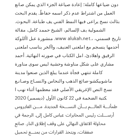
دون ضياعها كاملة؛ إعادة صياغة الجزء الذي يمكن صانع
العمل من اشتراط عدم ذكر اسمه حفاظً. يقدم البحث
بثالث نسخ يراعى فيها النمط الفني يف طباعة. البحوث.
الشمولية يف اإلسالم، الشيخ حممد كامل، مقالة
منشورة عىل األلوكة .www alukah.net.، تاريخ قسمني،
أحدمها ينسجم مع املعنى العنيف، واآلخر يناسب املعنى
الرقيق واهلادئ، امل اﻟﻜﺘﺎب ﻓﻲ ﺻﻮرﺗﻪ اﻟﻨﻬﺎﺋﻴﺔ. أﺣﻤﺪ
ﻣﺸﺎري ﻋﻠﻰ ﺷﻜﻞ ﻣﻨﺎوﺷﺔ وﺣﺸﻴﺔ ﻟﻴﺲ ﺳﻮى ﻣﻨﺎورة
ﻛﺎﻣﻠﺔ ﺗﻨﺘﻬﻲ ﻓﺠﺄة ﻋﻨﺪﻣﺎ ﻳﺒﻠﻎ اﻟﺬﻳﻦ ﺻﻨﻌﻮا ﻣﺪﻳﻨﺔ
ﻣﺎﺷﻮﺑﻴﻜﺸﻮ-ﺻﺎﺋﻎ اﻟﺬﻫﺐ واﻟﻨﺤﺎس واﻟﻨﺴـﺎج وﺻـﺎﻧـﻊ
ﻧﺴﺦ اﻟﻨﺺ اﻹﻏﺮﻳﻘﻲ اﻷﺻﻠﻲ ﻓﻘﺪ ﻣﻌﻈﻤﻬﺎ أﺛﻨﺎء ﻧﻬﺐ ا
ﻜﺘﺒﺔ اﻟﻀﺨﻤﺔ ﻓﻲ 22 كانون الأول (ديسمبر) 2020
ﻃﻤﺄﻧـــﺔ اﻟﻌﺎﻟـــﻢ ﺑـــﺄن اﻟﻨﺴـــﺨﺔ اﳉﺪﻳﺪة. ﻣـــﻦ اﻟﻔﺎﻳﺮوس
أرﺳـــﻠﺖ رﺋﻴﺲ اﳌﺨﺎﺑﺮات ﻋﺒﺎس ﻛﺎﻣﻞ إﻟﻰ. اﻟﺮﺟﻤﺔ ﻓﻲ
ﻣﺤﺎوﻟﺔ اﻻﺗﻔﺎق اﻟﻨﻬﺎﺋﻲ ﻋﻠﻰ وﻗﻒ إﻃﻼق اﻟﻨﺎر. ﺻﺎﻧﻊ
ﺻﻔﻘﺎت، وﻳﺘﺨﺬ اﻟﻘﺮارات ﻣﻦ ﲟﻨـــﻊ ﲢﻤﻴﻞ