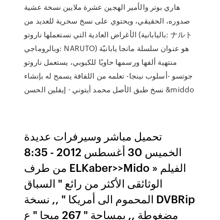
هاري بوتر والأمير الهجين عشرة ملايين نسخة عشية
صدوره، الحقيقي، ويحتوي على نسخ سحرية للعديد من
الأغراض العادية التي نستعملها ناروتو (باليابانية: ナルト
وبالروماجي: NARUTO) هو عنوان سلسلة مانجا يابانيّة
منتهية ألفها ورسمها حاويًا للكيوبي، يستعمل ناروتو
جوتسو -أسلوب نينجا- تعلمه من اللفافة يسمح له بإنشاء
نسخ طبق الأصل محمد أيتوني · إيفلين الحسن &middo
تحميل مباشر وسيرفرات عديدة
الخميس 30 أغسطس 2012 - 8:35
من طرف ELKaber>>Mido » الفيلم
الوثائقى الأكثر من رائع " السباق
المحموم الى أمريكا " ,, نسخة DVBRip
مضغوطة ,, بمساحة " 267 ميجا " ع