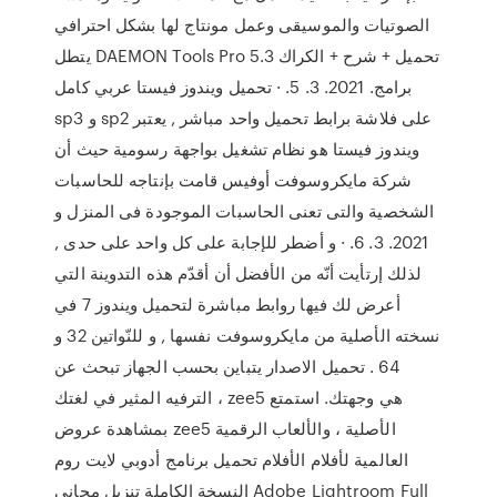
الصوتيات والموسيقى وعمل مونتاج لها بشكل احترافي
يتطل DAEMON Tools Pro 5.3 تحميل + شرح + الكراك
برامج. 2021. 3. 5. · تحميل ويندوز فيستا عربي كامل
sp3 و sp2 على فلاشة برابط تحميل واحد مباشر , يعتبر
ويندوز فيستا هو نظام تشغيل بواجهة رسومية حيث أن
شركة مايكروسوفت أوفيس قامت بإنتاجه للحاسبات
الشخصية والتى تعنى الحاسبات الموجودة فى المنزل و
2021. 3. 6. · و أضطر للإجابة على كل واحد على حدى ,
لذلك إرتأيت أنّه من الأفضل أن أقدّم هذه التدوينة التي
أعرض لك فيها روابط مباشرة لتحميل ويندوز 7 في
نسخته الأصلية من مايكروسوفت نفسها , و للنّواتين 32 و
64 . تحميل الاصدار يتباين بحسب الجهاز تبحث عن
الترفيه المثير في لغتك ، zee5 هي وجهتك. استمتع
بمشاهدة عروض zee5 الأصلية ، والألعاب الرقمية
العالمية لأفلام الأفلام تحميل برنامج أدوبي لايت روم
النسخة الكاملة تنزيل مجاني Adobe Lightroom Full