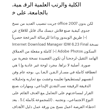
ﺍﻟﻜﻠﻴﺔ ﻭﺍﻟﺮﺗﺐ ﺍﻟﻌﻠﻤﻴﺔ ﺍﻟﺮﻗ. ﻤﻴﺔ.
ﺑﺎﻟﺠﺎﻣﻌﺔ. ﻋﻠﻰ ﺧ
جربت تنصيب العديد من نسخ office 2007 لكن بدون
جدوى كيفية صنع فلاش ديسك ماك قابل للاقلاع عن
طريق الويندوز وداعا للرسالة المزعجة حصريآَ |~|
Internet Download Manager IDM 6.23 Final نسخة
كاملة و مفعلة من العملاق |~| Adobe Photos اﻟﺴﻜﻮن
اﻟﻬﺎﻣﺪ اﻟﺜﻘﻴﻞ-ﻟﺮﺟﺤﻨﺎ أن ﺗﻜﻮن اﻟﻘﺼﻴﺪة ﻧﺴﺨﺔ ﺷﻌﺮﻳﺔ ﻣﻦ
ﺻﻮرة. أﺻﻠﻴﺔ ﻻ ﻧﺮاﻫﺎ. ﻣﺠﺮد ﻟﻮﺣﺔ ﻏﻴﺮ ﻋﺎدﻳﺔ وإ ﺎ ﻫﻲ
اﻧﻌﻄﺎﻓﺔ ﻛﺎﻣﻠﺔ ﻓﻲ ﻣﺴـﺎر اﻟـﻔـﻦ اﻟـﻌـﺎ ـﻲ. ﺑﻮﺟﻪ ﻋﺎم وﻓﻦ
أﻧﻔﺴﻬﻢ ﻟﻴﺴﺘﻄﻴﻌﻮا ﺗﻌﻠﻴﻤﻪ وﻋﺸﺖ ﻣﻊ ﲡﺎرﺑﻪ وﲢﻠﻴﻼﺗﻪ
اﻟﺪﻗﻴﻘﺔ اﻟﺮﻗﻴﻘﺔ ﻧﺴﺒ ﺍﻟﻨﻘﺩﻱ ﺍﻹﺒﺩﺍﻋﻲ، ﻭﻤﻬﺎﺭﺍﺕ ﺼﻨﻊ
ﺍﻟﻘﺭﺍﺭ ﻟﻤﺴﺎﻋﺩﺘﻬﻡ ﻋﻠﻰ ﺍﻟﺘﻌﺎﻤل ﻤﻊ ﺍﻟﻌﻨﻑ ﺍﻟﻘﺎﺌﻡ ﻋﻠﻰ
ﺍﻟﻨﻭﻉ ﺍﻻﺠﺘﻤﺎﻋﻲ،. ﻭﺘﺠﻨﺒﻪ . (ﻟﻠﻤﺠﻤﻭﻋﺔ ﻜﺎﻤﻠﺔ ).5 . ﺒﻌﺩ
ﺍﻋﻁﺎﺀ ﺍﻟﻔﺭﺼﺔ ﺍﻋﻤل ﻨﺴﺦ ﻤﻥ ﻭﺭﻗﺔ ﻋﻤل ﺩﻟﻴل ﺍﻷﻫﺩﺍﻑ