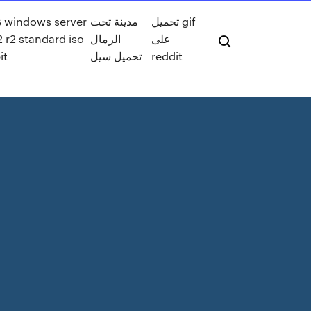
تحميل gif
مدينة تحت
تن
على
الرمال
 r2 standard iso
reddit
تحميل سيل
it